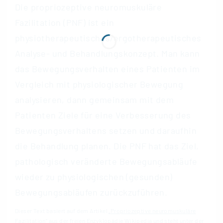
Die propriozeptive neuromuskuläre
Fazilitation (PNF) ist ein
physiotherapeutisches/ergotherapeutisches
Analyse- und Behandlungskonzept. Man kann
das Bewegungsverhalten eines Patienten im
Vergleich mit physiologischer Bewegung
analysieren, dann gemeinsam mit dem
Patienten Ziele für eine Verbesserung des
Bewegungsverhaltens setzen und daraufhin
die Behandlung planen. Die PNF hat das Ziel,
pathologisch veränderte Bewegungsabläufe
wieder zu physiologischen (gesunden)
Bewegungsabläufen zurückzuführen.
Dieser Text basiert auf dem Artikel
„
Propriozeptive neuromuskuläre
Fazilitation
“ aus der freien Enzyklopädie
Wikipedia
und steht unter der