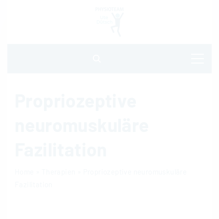
S
k
i
p
t
o
Propriozeptive
c
neuromuskuläre
o
n
Fazilitation
t
Home
»
Therapien
»
Propriozeptive neuromuskuläre
e
Fazilitation
n
t