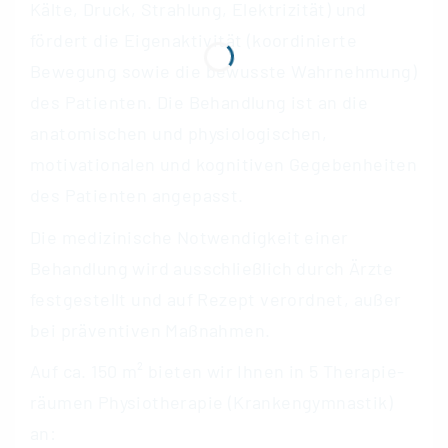
Kälte, Druck, Strahlung, Elektrizität) und
fördert die Eigenaktivität (koordinierte
Bewegung sowie die bewusste Wahrnehmung)
des Patienten. Die Behandlung ist an die
anatomischen und physiologischen,
motivationalen und kognitiven Gegebenheiten
des Patienten angepasst.
Die medizinische Notwendigkeit einer
Behandlung wird ausschließlich durch Ärzte
festgestellt und auf Rezept verordnet, außer
bei präventiven Maßnahmen.
Auf ca. 150 m² bie­ten wir Ihnen in 5 The­ra­pie­
räu­men Phy­sio­the­ra­pie (Kran­ken­gym­nas­tik)
an: