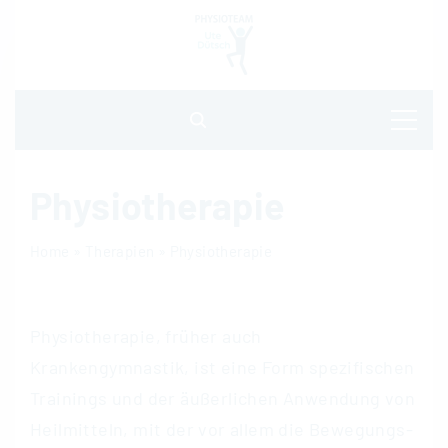
S
k
i
p
t
o
Physiotherapie
c
Home
»
Therapien
»
Physiotherapie
o
n
t
Physiotherapie, früher auch
e
Krankengymnastik, ist eine Form spezifischen
n
Trainings und der äußerlichen Anwendung von
t
Heilmitteln, mit der vor allem die Bewegungs-