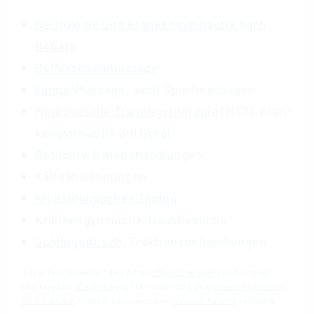
Neurologie und Krankengymnastik nach
Bobath
Re­flex­zo­nen­mas­sa­ge
Fango
/Mas­sa­ge, auch Sport­mas­sa­gen
Me­di­zi­ni­sche Trai­nings­the­ra­pie
(MTT), Kran­
ken­gym­nas­tik am Gerät
Rot­licht­wär­me­be­hand­lun­gen
Käl­te­an­wen­dun­gen
Ki­ne­siologisches Ta­ping
Kran­ken­gym­nas­tik-Haus­be­su­che
Schlin­gen­tisch
, Trak­ti­ons­be­hand­lun­gen
Dieser Text basiert auf dem Artikel
„Physiotherapie
“ aus der freien
Enzyklopädie
Wikipedia
und steht unter der Lizenz
Creative Commons
CC-BY-SA 4.0
. In der Wikipedia ist eine
Liste der Autoren
verfügbar.