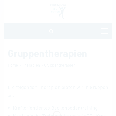
S
k
i
p
t
o
Gruppentherapien
c
Home
»
Therapien
»
Gruppentherapien
o
n
t
Die folgenden Therapien bieten wir in Gruppen
e
an:
n
Kraftorientiertes Beckenbodentraining
t
Me­di­zi­ni­sche Trai­nings­the­ra­pie
(MTT), Kran­