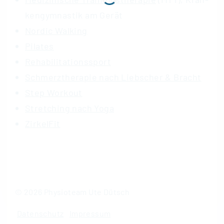
ken­gym­nas­tik am Gerät
Nordic Walking
Pilates
Re­ha­bi­li­ta­ti­ons­sport
Schmerztherapie nach Liebscher & Bracht
Step Workout
Stretching nach Yoga
ZirkelFit
©
2026
Physioteam Ute Dütsch
Datenschutz
Impressum