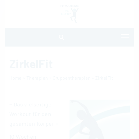
S
k
i
p
t
o
ZirkelFit
c
Home
»
Therapien
»
Gruppentherapien
»
ZirkelFit
o
n
t
–
Das vielseitige
e
Workout für den
n
gesamten Körper
–
t
10 Wochen