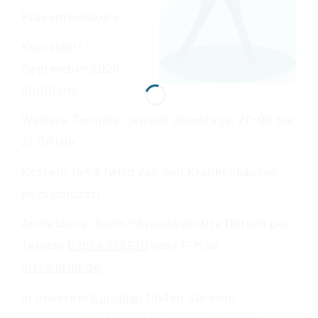
Präventionskurs
Kursstart: 1.
September 2026,
20:00 Uhr
Weitere Termine: jeweils dienstags, 20:00 bis
21:00 Uhr
Kosten: 144 € (wird von den Krankenkassen
bezuschusst)
Anmeldung: Beim Physioteam Ute Dütsch per
Telefon
02574 928970
oder E-Mail
info@ptud.de
.
In unserem
Kursplan
finden Sie eine